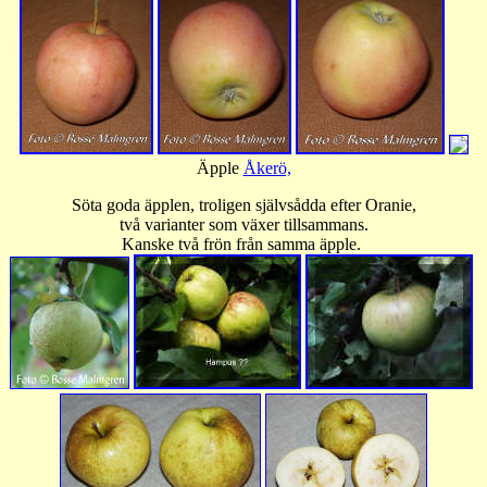
Äpple
Åkerö,
Söta goda äpplen, troligen självsådda efter Oranie,
två varianter som växer tillsammans.
Kanske två frön från samma äpple.