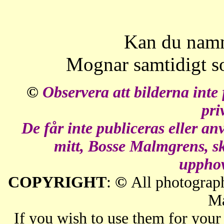
Kan du namn
Mognar samtidigt s
©
Observera att bilderna inte
pri
De får inte publiceras eller an
mitt
, Bosse Malmgrens,
sk
uppho
COPYRIGHT
:
©
All photograph
M
If you wish to use them for your