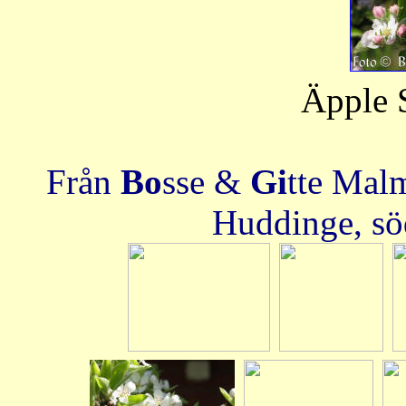
Äpple S
Från
Bo
sse &
Gi
tte Mal
Huddinge, sö