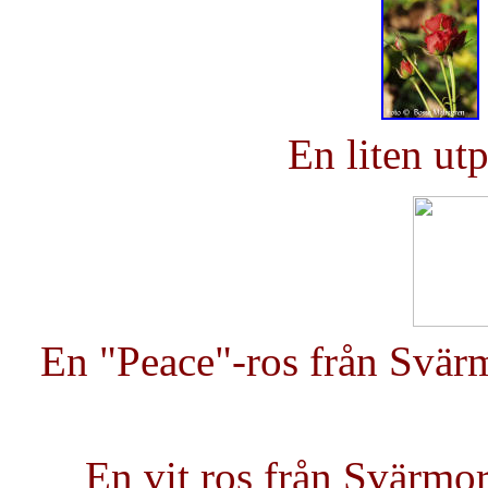
E
n liten ut
En "Peace"-ros från Svärm
En vit ros från Svärmor